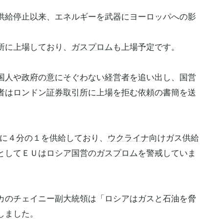
供給停止以来、エネルギーを武器にヨーロッパへの影
所
に上場しており、
ガスプロム
も上場予定です。
国人や政府の意にそぐわない経営者を追い出し、国営
者はロンドン
証券取引所
に上場を拒む依頼の書簡を送
に４分の１を供給しており、
ウクライナ
向けガス供給
としてＥＵはロシア国営の
ガスプロム
を警戒していま
カのチェイニー副大統領は「ロシアはガスと石油を脅
しました。