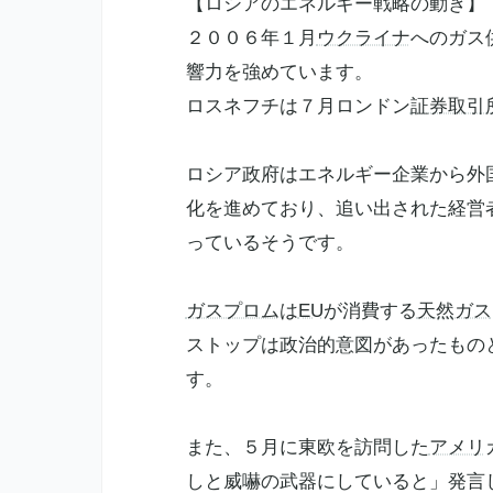
【ロシアのエネルギー戦略の動き】
２００６年１月
ウクライナ
へのガス
響力を強めています。
ロスネフチは７月ロンドン
証券取引
ロシア政府はエネルギー企業から外
化を進めており、追い出された経営
っているそうです。
ガスプロム
は
EU
が消費する
天然ガス
ストップは政治的意図があったもの
す。
また、５月に東欧を訪問した
アメリ
しと威嚇の武器にしていると」発言