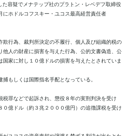
した容疑でメナテップ社の
プラトン
・レベデフ取締役
月にホドルコフスキー・
ユコス
最高経営責任者
詐欺行為、裁判所決定の不履行、個人及び組織的税の
り他人の財産に損害を与えた行為、公的文書偽造、公
は国家に対し１０億ドルの損害を与えたとされていま
逮捕もしくは国際指名手配となっている。
脱税罪などで起訴され、懲役８年の
実刑
判決を受け
８０億ドル（約３兆２０００億円）の追徴課税を受け