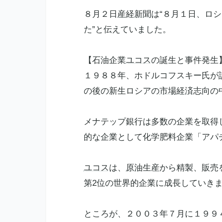
８月２日
産経新聞
は“８月１日、ロ
た”と伝えていました。
【石油企業
ユコス
の誕生と事件発生
１９８８年、ホドルコフスキー氏が
の後の新生ロシアの
市場経済
志向の
メナテップ銀行は多数の企業を取得
的な企業として化学肥料企業「アパ
ユコス
は、
原油
生産から精製、販売
第2位の世界的企業に成長していき
ところが、２００３年７月に１９９