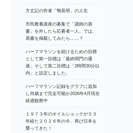
方丈記の作者「鴨長明」の人生
市民教養講座の募集で「講師の肩
書」を外したら応募者一人。では、
肩書を掲載してみたら……？
ハーフマラソンを続けるための目標
として第一目標は「最終関門の通
過」そして第二目標は「2時間30分以
内」と設定しました。
ハーフマラソン記録をグラフに追加
し何歳まで完走可能か2026年4月現在
経過観察中
１９７３年のオイルショックが５３
年経た２０２６年の今、再び日本を
襲ってきた！