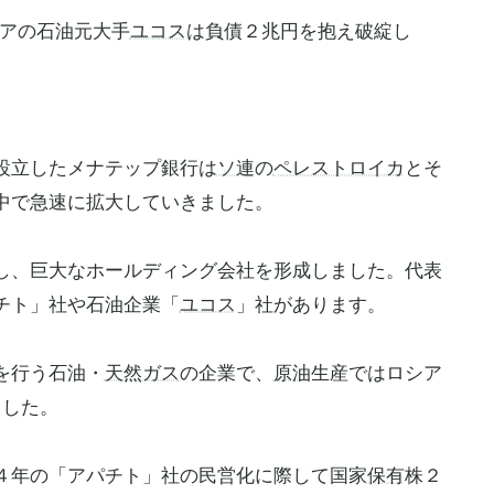
シアの石油元大手
ユコス
は負債２兆円を抱え破綻し
】
設立したメナテップ銀行は
ソ連
の
ペレストロイカ
とそ
中で急速に拡大していきました。
し、巨大なホールディング会社を形成しました。代表
チト」社や石油企業「
ユコス
」社があります。
を行う石油・
天然ガス
の企業で、
原油
生産ではロシア
ました。
４年の「アパチト」社の民営化に際して国家
保有
株２