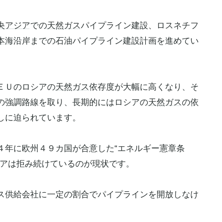
央アジア
での
天然ガス
パイプライン建設、ロスネチフ
本海
沿岸までの石油パイプライン建設計画を進めてい
ＥＵのロシアの
天然ガス
依存度が大幅に高くなり、そ
の強調路線を取り、長期的にはロシアの
天然ガス
の依
しに迫られています。
４年に欧州４９カ国が合意した“エネルギー憲章条
シアは拒み続けているのが現状です。
ス供給会社に一定の割合でパイプラインを開放しなけ