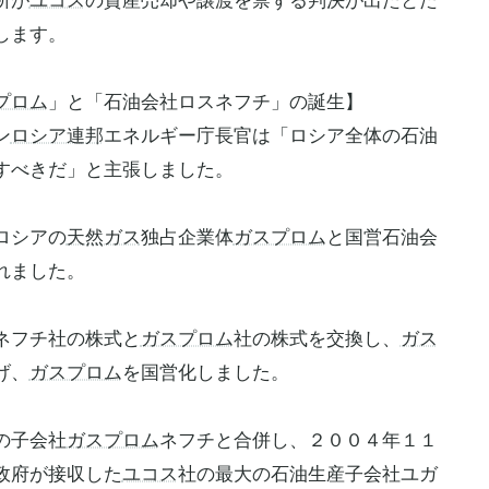
所が
ユコス
の資産売却や譲渡を禁ずる判決が出たとた
します。
プロム
」と「石油会社ロスネフチ」の誕生】
ン
ロシア連邦
エネルギー庁長官は「ロシア全体の石油
すべきだ」と主張しました。
ロシアの
天然ガス
独占企業体
ガスプロム
と国営石油会
れました。
ネフチ社の株式と
ガスプロム
社の株式を交換し、
ガス
げ、
ガスプロム
を国営化しました。
の子会社
ガスプロム
ネフチと合併し、２００４年１１
政府が接収した
ユコス
社の最大の石油生産子会社ユガ