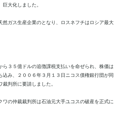
、巨大化しました。
天然ガス
生産企業のとなり、ロスネフチはロシア最大
から３５億ドルの追徴課税支払いを命ぜられ、株価は
ち込み、２００６年３月１３日ニコス債権銀行団が同
ワ裁判所に要請しました。
クワの仲裁裁判所は石油元大手
ユコス
の破産を正式に