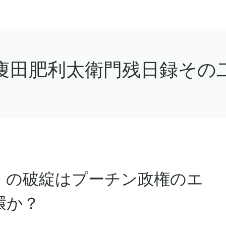
痩田肥利太衛門残日録その
」の破綻はプーチン政権のエ
環か？