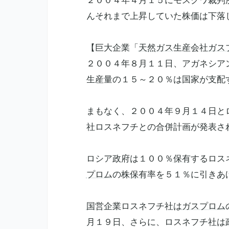
２００４年４月１５にモスクワ裁判
んそれまで上昇していた株価は下落
【巨大企業「
天然ガス
生産会社
ガス
２００４年８月１１日、アガネシア
生産量の１５～２０％は国家が支配
まもなく、２００４年９月１４日と
社ロスネフチとの合併計画が発表さ
ロシア政府は１００％
保有
するロス
プロム
の株
保有
率を５１％に引きあ
国営企業
ロスネフチ社は
ガスプロム
月１９日、さらに、ロスネフチ社は